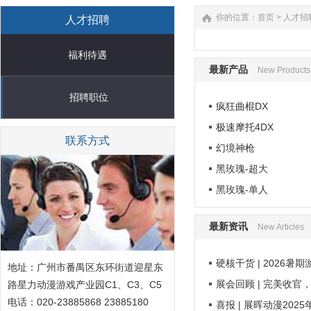
你的位置：
首页
>
人才招
人才招聘
福利待遇
最新产品
New Products
招聘职位
疯狂曲棍DX
极速摩托4DX
联系方式
幻境神枪
黑玫瑰-超大
黑玫瑰-单人
最新资讯
New Articles
硬核干货 | 2026暑
地址：广州市番禺区东环街道迎星东
展会回顾 | 完美收官
路星力动漫游戏产业园C1、C3、C5
电话：020-23885868 23885180
喜报 | 展晖动漫202