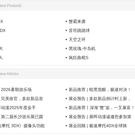
New Products
X
蟹霸来袭
DX
音符跳跳球
天空之环
大
黑玫瑰-中岛机
人
疯狂曲棍S
New Articles
 2026暑期游乐场
新品推荐 | 暗黑觉醒，极速对决！
| 完美收官，多款新品首
展会预告 | 多款新品倒计时上新，
晖动漫2025年度金手
新品推荐丨深海“蟹”逅，一叉暴富！
| 第二届长沙游乐展已圆
展会预告 | 展晖动漫诚邀您参加第
摩托 3DX》摄像头功能
展会回顾 | 极速摩托4DX全球骑