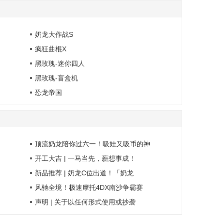
奶龙大作战S
疯狂曲棍X
黑玫瑰-迷你四人
黑玫瑰-盲盒机
恐龙帝国
顶流奶龙陪你过六一！吸娃又吸币的神
开工大吉 | 一马当先，薪想事成！
新品推荐 | 奶龙C位出道！「奶龙
风驰全境！极速摩托4DX南沙争霸赛
声明 | 关于以任何形式使用或抄袭