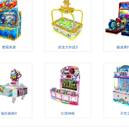
蟹霸来袭
奶龙大作战S
极速摩托
疯狂曲棍X
幻境神枪
天空