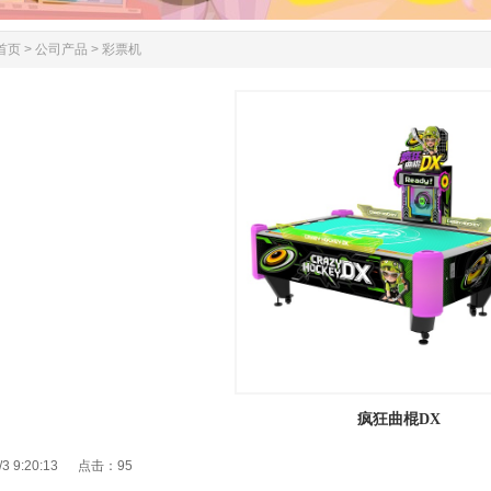
首页
>
公司产品
>
彩票机
疯狂曲棍DX
/3 9:20:13 点击：
95