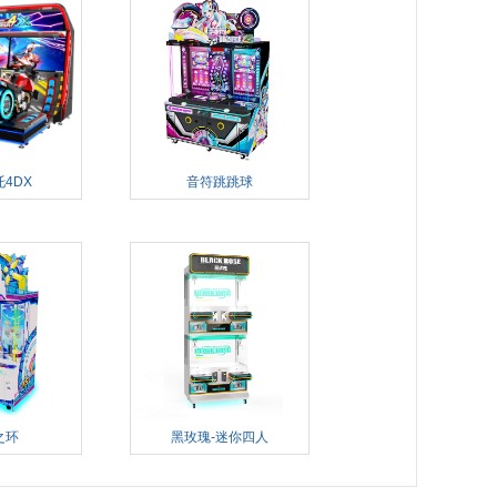
4DX
音符跳跳球
之环
黑玫瑰-迷你四人