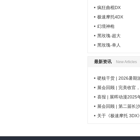
疯狂曲棍DX
极速摩托4DX
幻境神枪
黑玫瑰-超大
黑玫瑰-单人
最新资讯
New Articles
硬核干货 | 2026暑
展会回顾 | 完美收官
喜报 | 展晖动漫202
展会回顾 | 第二届长
关于《极速摩托 3D