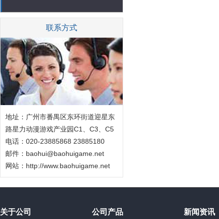
联系方式
地址：广州市番禺区东环街道迎星东
路星力动漫游戏产业园C1、C3、C5
电话：020-23885868 23885180
邮件：baohui@baohuigame.net
网站：
http://www.baohuigame.net
关于公司
公司产品
新闻资讯