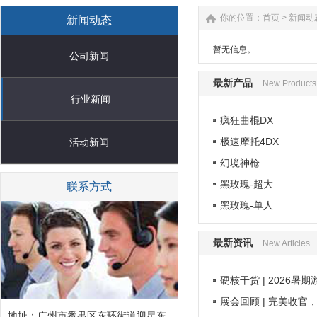
你的位置：
首页
>
新闻动
新闻动态
暂无信息。
公司新闻
最新产品
New Products
行业新闻
疯狂曲棍DX
极速摩托4DX
活动新闻
幻境神枪
黑玫瑰-超大
联系方式
黑玫瑰-单人
最新资讯
New Articles
硬核干货 | 2026暑
展会回顾 | 完美收官
地址：广州市番禺区东环街道迎星东