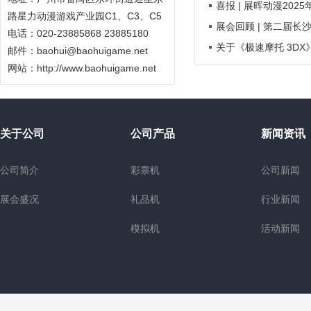
喜报 | 展晖动漫202
路星力动漫游戏产业园C1、C3、C5
展会回顾 | 第二届长
电话：020-23885868 23885180
关于《极速摩托 3D
邮件：baohui@baohuigame.net
网站：
http://www.baohuigame.net
关于公司
公司产品
新闻资讯
公司简介
彩票机
公司新闻
展会盛况
礼品机
行业新闻
模拟机
活动新闻